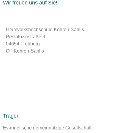
Wir freuen uns auf Sie!
Heimvolkshochschule Kohren-Sahlis
Pestalozzistraße 3
04654 Frohburg
OT Kohren-Sahlis
info@hvhs-kohren-sahlis.de
034348 839900
Träger
Evangelische gemeinnützige Gesellschaft