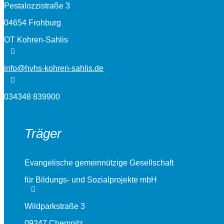
Pestalozzistraße 3
04654 Frohburg
OT Kohren-Sahlis
info@hvhs-kohren-sahlis.de
034348 839900
Träger
Evangelische gemeinnützige Gesellschaft
für Bildungs- und Sozialprojekte mbH
Wildparkstraße 3
09247 Chemnitz