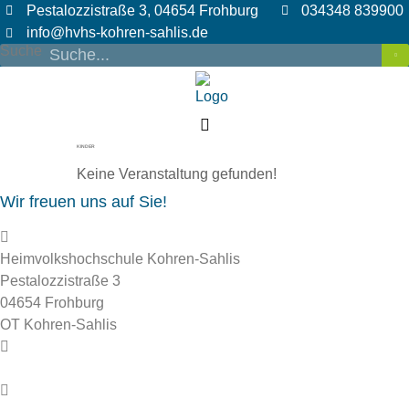
Zum
Pestalozzistraße 3, 04654 Frohburg
034348 839900
Inhalt
info@hvhs-kohren-sahlis.de
Suche
wechseln
KINDER
Keine Veranstaltung gefunden!
Wir freuen uns auf Sie!
Heimvolkshochschule Kohren-Sahlis
Pestalozzistraße 3
04654 Frohburg
OT Kohren-Sahlis
info@hvhs-kohren-sahlis.de