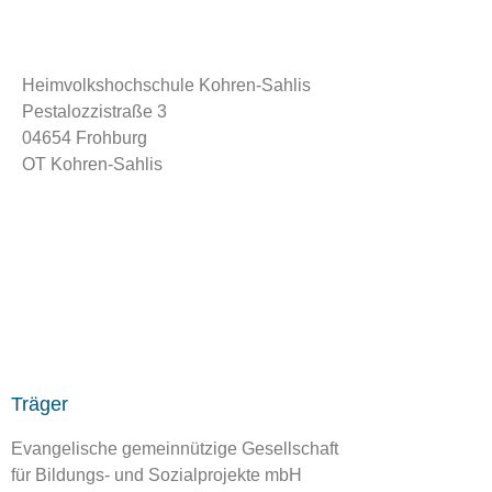
Heimvolkshochschule Kohren-Sahlis
Pestalozzistraße 3
04654 Frohburg
OT Kohren-Sahlis
info@hvhs-kohren-sahlis.de
034348 839900
Träger
Evangelische gemeinnützige Gesellschaft
für Bildungs- und Sozialprojekte mbH