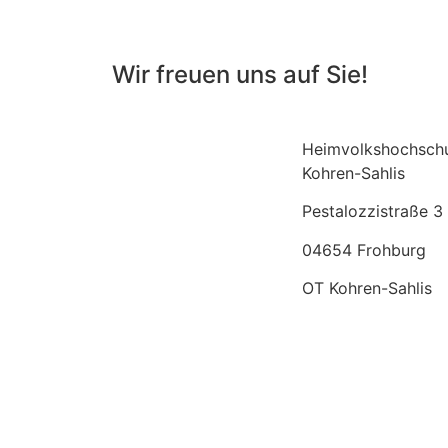
Wir freuen uns auf Sie!
Heimvolkshochsch
Kohren-Sahlis
Pestalozzistraße 3
04654 Frohburg
OT Kohren-Sahlis
info@hvhs-kohren-
sahlis.de